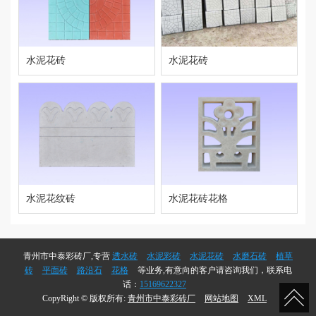
水泥花砖
水泥花砖
水泥花纹砖
水泥花砖花格
青州市中泰彩砖厂,专营
透水砖
水泥彩砖
水泥花砖
水磨石砖
植草
砖
平面砖
路沿石
花格
等业务,有意向的客户请咨询我们，联系电
话：
15169622327
CopyRight © 版权所有:
青州市中泰彩砖厂
网站地图
XML