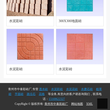
水泥彩砖
300X300地面砖
水泥彩砖
水泥彩砖
青州市中泰彩砖厂,专营
透水砖
水泥彩砖
水泥花砖
水磨石砖
植草
砖
平面砖
路沿石
花格
等业务,有意向的客户请咨询我们，联系电
话：
15169622327
CopyRight © 版权所有:
青州市中泰彩砖厂
网站地图
XML