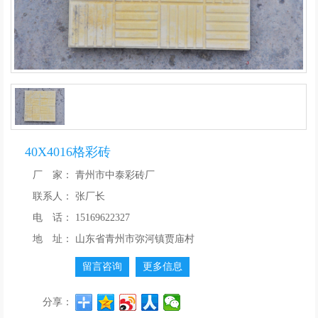
40X4016格彩砖
厂 家：
青州市中泰彩砖厂
联系人：
张厂长
电 话：
15169622327
地 址：
山东省青州市弥河镇贾庙村
留言咨询
更多信息
分享：