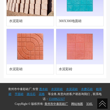
水泥彩砖
300X300地面砖
水泥彩砖
水泥彩砖
青州市中泰彩砖厂,专营
透水砖
水泥彩砖
水泥花砖
水磨石砖
植草
砖
平面砖
路沿石
花格
等业务,有意向的客户请咨询我们，联系电
话：
15169622327
CopyRight © 版权所有:
青州市中泰彩砖厂
网站地图
XML