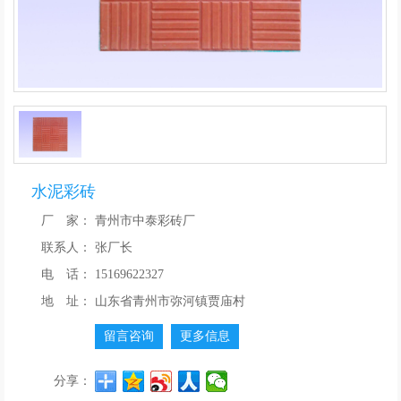
水泥彩砖
厂 家：
青州市中泰彩砖厂
联系人：
张厂长
电 话：
15169622327
地 址：
山东省青州市弥河镇贾庙村
留言咨询
更多信息
分享：