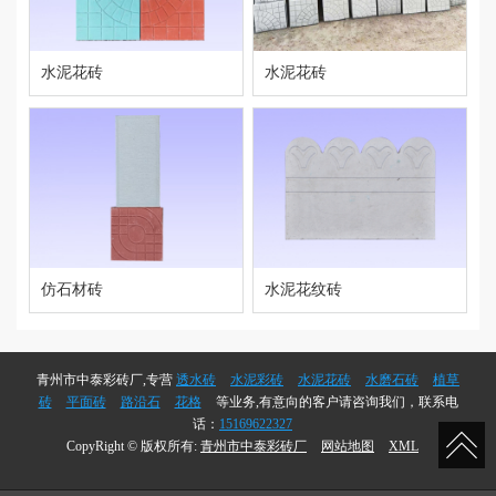
水泥花砖
水泥花砖
仿石材砖
水泥花纹砖
青州市中泰彩砖厂,专营
透水砖
水泥彩砖
水泥花砖
水磨石砖
植草
砖
平面砖
路沿石
花格
等业务,有意向的客户请咨询我们，联系电
话：
15169622327
CopyRight © 版权所有:
青州市中泰彩砖厂
网站地图
XML